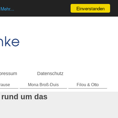
Einverstanden
u
Mehr...
pressum
Datenschutz
rause
Mona Broß-Duis
Filou & Otto
r rund um das